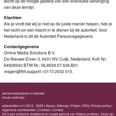
wordt op de hoogte gesteld van een eventuele verlenging
van deze termijn.
Klachten
Als je vindt dat wij je niet op de juiste manier helpen, heb je
het recht om een klacht in te dienen bij de autoriteit. Voor
Nederland is dit de Autoriteit Persoonsgegevens.
Contactgegevens
Online Media Solutions B.V.
De Nieuwe Erven 3, 5431 NV Cuijk, Nederland. KvK Nr.:
64928543 BTW Nr.: NL8559.07.526.B01
vragen@flirt.support +3173 2032 015.
samenmastruberen.nl website
vrouw zoekt sex
sekschatten.nl © 2012 - 2026
|
Abuse
|
Sitemap
|
Prijzen
|
FAQ
|
Privacy policy
|
Algemene voorwaarden
|
Cookies
|
Contact
Dit is een erotische chatdienst en maakt gebruik van fictieve profielen. Deze zijn